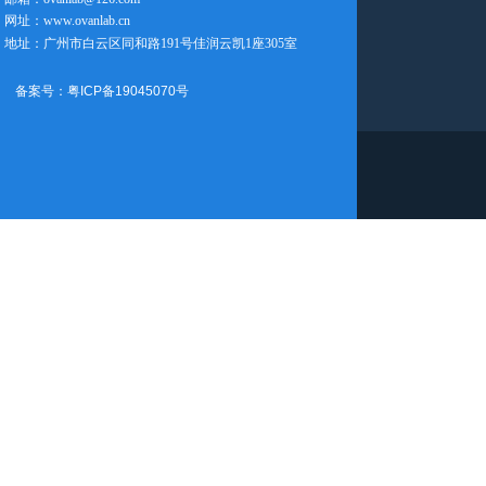
网址：www.ovanlab.cn
地址：广州市白云区同和路191号佳润云凯1座305室
备案号：粤ICP备19045070号